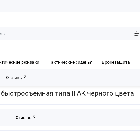
ктические рюкзаки
Тактические сиденья
Бронезащита
0
Отзывы
аптечка военная тактическая быстросъемная типа IFAK черного цвета
 быстросъемная типа IFAK черного цвета
0
Отзывы