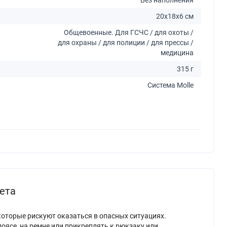
20x18x6 см
Общевоенные. Для ГСЧС / для охоты /
для охраны / для полиции / для прессы /
медицина
315 г
Система Molle
ета
которые рискуют оказаться в опасных ситуациях.
поясе, на ремне или прикреплять к рюкзаку или