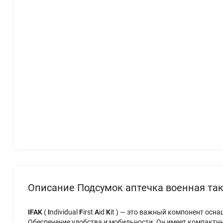
Описание Подсумок аптечка военная так
IFAK
(
I
ndividual
F
irst
A
id
K
it ) — это важный компонент осн
Обеспечение удобства и мобильности. Он имеет компактные