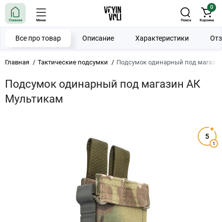
0
Главная
Меню
Поиск
Корзина
Все про товар
Описание
Характеристики
От
Главная
Тактические подсумки
Подсумок одинарный под магази
Подсумок одинарный под магазин АК
Мультикам
5
1