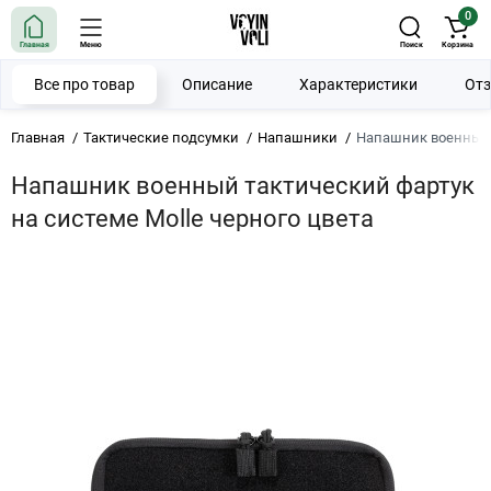
0
Главная
Меню
Поиск
Корзина
Все про товар
Описание
Характеристики
От
Главная
Тактические подсумки
Напашники
Напашник военный т
Напашник военный тактический фартук
на системе Molle черного цвета