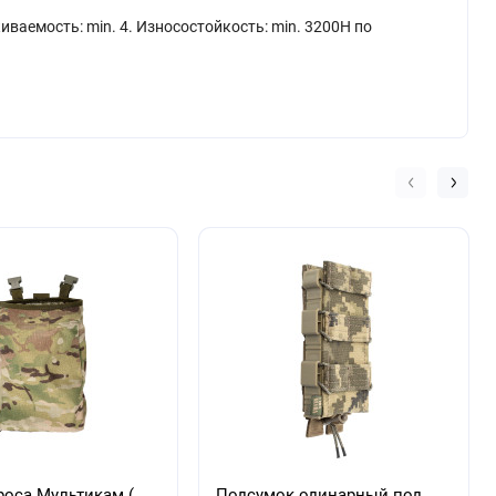
иваемость: min. 4. Износостойкость: min. 3200H по
роса Мультикам (
Подсумок одинарный под