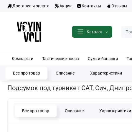
Доставка и оплата
Акции
Контакты
Отзывы
Каталог
Комплекти
Тактические пояса
Сумки-бананки
Та
Все про товар
Описание
Характеристики
Главная
Тактические подсумки
Подсумки для турникетов
Под
Подсумок под турникет САТ, Сич, Днипр
Все про товар
Описание
Характеристики