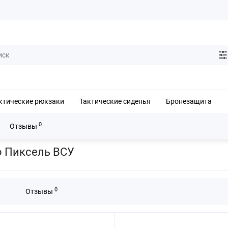
ктические рюкзаки
Тактические сиденья
Бронезащита
0
Отзывы
сумок под турникет САТ, Сич, Днипро Пиксель ВСУ
о Пиксель ВСУ
0
Отзывы