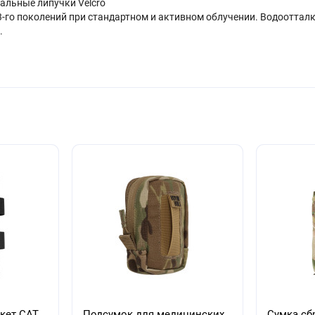
альные липучки Velcro
 3-го поколений при стандартном и активном облучении. Водоотталк
.
кет САТ,
Подсумок для медицинских
Сумка сб