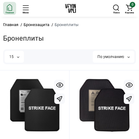
0
Главная
Меню
Поиск
Корзина
Главная
Бронезащита
Бронеплиты
Бронеплиты
15
По умолчанию