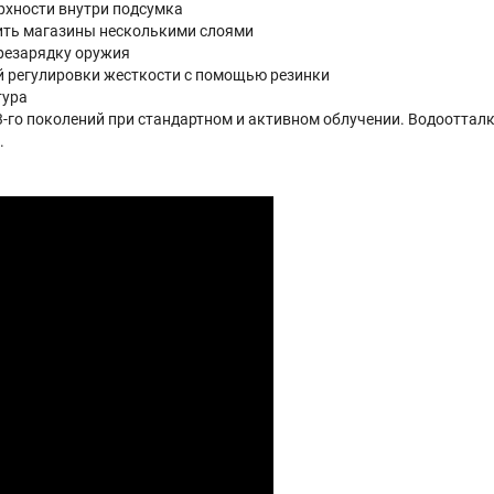
рхности внутри подсумка
пить магазины несколькими слоями
резарядку оружия
й регулировки жесткости с помощью резинки
тура
 3-го поколений при стандартном и активном облучении. Водоотталк
.