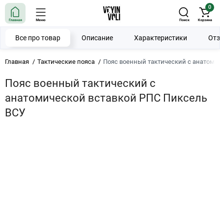
0
Главная
Меню
Поиск
Корзина
Все про товар
Описание
Характеристики
От
Главная
Тактические пояса
Пояс военный тактический с анатоми
Пояс военный тактический с
анатомической вставкой РПС Пиксель
ВСУ