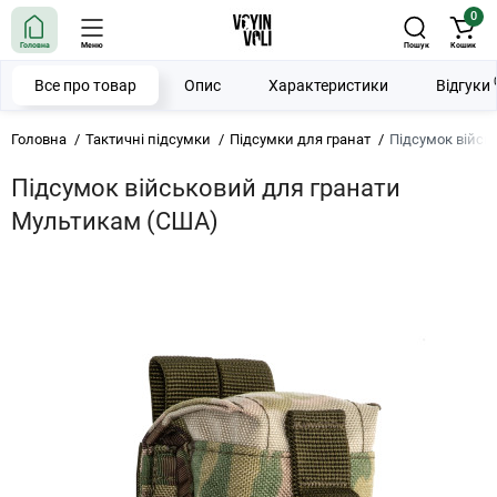
0
Головна
Меню
Пошук
Кошик
Все про товар
Опис
Характеристики
Відгуки
Головна
Тактичні підсумки
Підсумки для гранат
Підсумок війсь
Підсумок військовий для гранати
Мультикам (США)