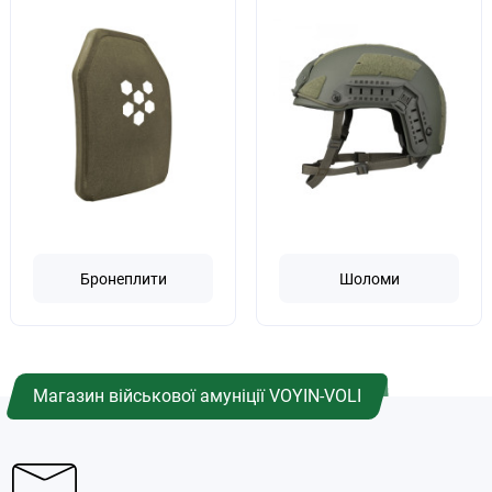
Бронеплити
Шоломи
Магазин військової амуніції VOYIN-VOLI