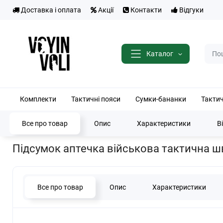
Доставка і оплата
Акції
Контакти
Відгуки
Каталог
Комплекти
Тактичні пояси
Сумки-бананки
Такти
Все про товар
Опис
Характеристики
В
Головна
Тактичні підсумки
Підсумки аптечки
Підсумок аптеч
Підсумок аптечка військова тактична ш
Все про товар
Опис
Характеристики