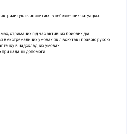
 які ризикують опинитися в небезпечних ситуаціях.
вмах, отриманих під час активних бойових дій
ься в екстремальних умовах як лівою так і правою рукою
 аптечку в надскладних умовах
о при наданні допомоги