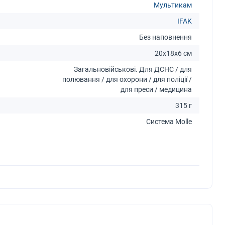
Мультикам
IFAK
Без наповнення
20x18x6 см
Загальновійськові. Для ДСНС / для
полювання / для охорони / для поліції /
для преси / медицина
315 г
Система Molle