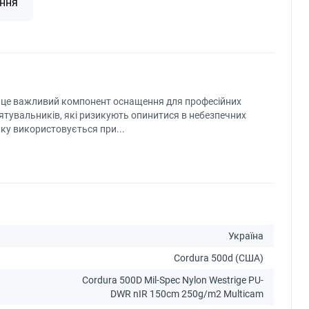
ння
it ) — це важливий компонент оснащення для професійних
рятувальників, які ризикують опинитися в небезпечних
чку використовується при...
Україна
Cordura 500d (США)
Cordura 500D Mil-Spec Nylon Westrige PU-
DWR nIR 150cm 250g/m2 Multicam