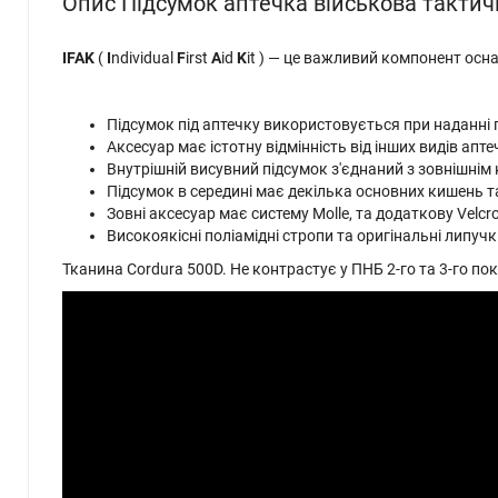
Опис Підсумок аптечка військова такти
IFAK
(
I
ndividual
F
irst
A
id
K
it ) — це важливий компонент осн
Підсумок під аптечку використовується при наданні 
Аксесуар має істотну відмінність від інших видів ап
Внутрішній висувний підсумок з'єднаний з зовнішні
Підсумок в середині має декілька основних кишень т
Зовні аксесуар має систему Molle, та додаткову Velcr
Високоякісні поліамідні стропи та оригінальні липучк
Тканина Cordura 500D. Не контрастує у ПНБ 2-го та 3-го п