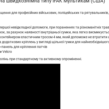
чна швидкознімна типу IFAK Мультикам (США)
ащення для професійних військових, поліцейських та рятувальників,
першої невідкладної допомоги, при пораненнях та різноманітніх тра
течок, за рахунок наявності внутрішньої сумки, яка легко висмикуєт
м контейнером еластичним тросом 4 мм, який допоможе не втратити
а додаткових кріплень у вигляді щільної гумки для найнеобхіднішог
o-панель для кріплення патчів
и Velcro
околінь при стандартному та активному опроміненні.