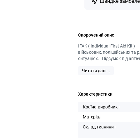
Швидке замовле
Скорочений опис
IFAK ( Individual First Aid K
військових, поліцейських та 
ситуаціях. Підсумок під апте
Читати далі...
Характеристики
Країна-виробник -
Матеріал -
Склад тканини -