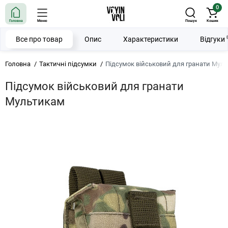
0
Головна
Меню
Пошук
Кошик
Все про товар
Опис
Характеристики
Відгуки
Головна
Тактичні підсумки
Підсумок військовий для гранати Мул
Підсумок військовий для гранати
Мультикам