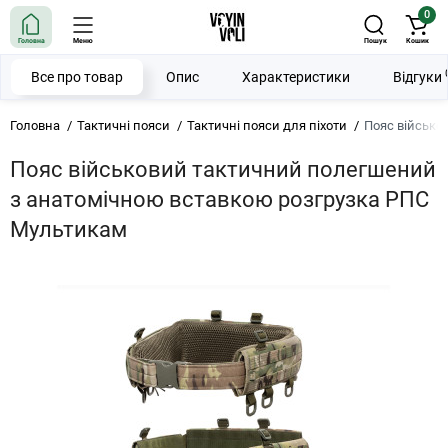
0
Головна
Меню
Пошук
Кошик
Все про товар
Опис
Характеристики
Відгуки
Головна
Тактичні пояси
Тактичні пояси для піхоти
Пояс військо
Пояс військовий тактичний полегшений
з анатомічною вставкою розгрузка РПС
Мультикам