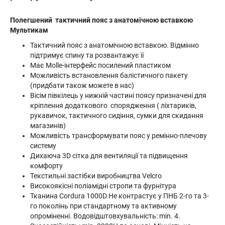
Полегшений тактичний пояс з анатомічною вставкою
Мультикам
Тактичний пояс з анатомічною вставкою. Відмінно
підтримує спину та розвантажує її
Має Molle-інтерфейс посилений пластиком
Можливість встановлення балістичного пакету
(придбати також можете в нас)
Вісім півкілець у нижній частині поясу призначені для
кріплення додаткового спорядження ( ліхтариків,
рукавичок, тактичного сидіння, сумки для скидання
магазинів)
Можливість трансформувати пояс у ремінно-плечову
систему
Дихаюча 3D сітка для вентиляції та підвищення
комфорту
Текстильні застібки виробництва Velcro
Високоякісні поліамідні стропи та фурнітура
Тканина Cordura 1000D Не контрастує у ПНБ 2-го та 3-
го поколінь при стандартному та активному
опроміненні. Водовідштовхувальність: min. 4.