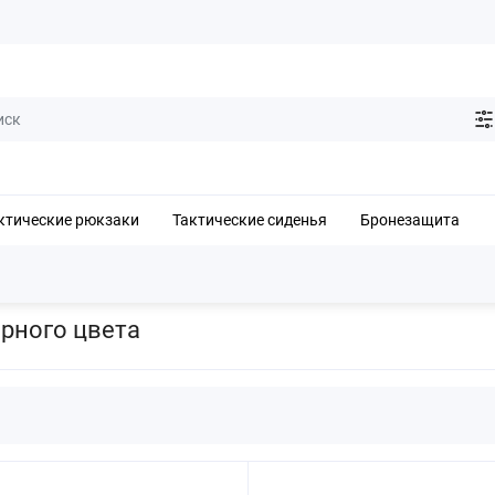
ктические рюкзаки
Тактические сиденья
Бронезащита
чаток черного цвета
рного цвета