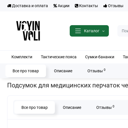
Доставка и оплата
Акции
Контакты
Отзывы
Каталог
Комплекти
Тактические пояса
Сумки-бананки
Та
0
Все про товар
Описание
Отзывы
Главная
Тактические подсумки
Подсумок для медицинских пер
Подсумок для медицинских перчаток че
0
Все про товар
Описание
Отзывы