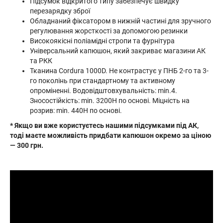
Підсумок відкритого типу забезпечує швидку
перезарядку зброї
Обладнаний фіксатором в нижній частині для зручного
регулювання жорсткості за допомогою резинки
Високоякісні поліамідні стропи та фурнітура
Універсальний капюшон, який закриває магазини АК
та РКК
Тканина Cordura 1000D. Не контрастує у ПНБ 2-го та 3-
го поколінь при стандартному та активному
опроміненні. Водовідштовхувальність: min.4.
Зносостійкість: min. 3200H по основі. Міцність на
розрив: min. 440H по основі.
* Якщо ви вже користуєтесь нашими підсумками під АК,
тоді маєте можливість придбати капюшон окремо за ціною
— 300 грн.