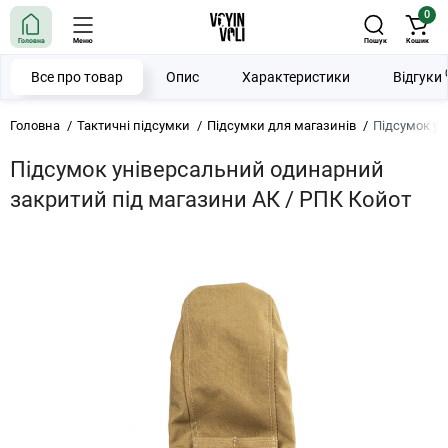
0
Головна
Меню
Пошук
Кошик
Все про товар
Опис
Характеристики
Відгуки
Головна
Тактичні підсумки
Підсумки для магазинів
Підсумок ун
Підсумок універсальний одинарний
закритий під магазини АК / РПК Койот