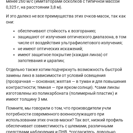
менее 260 м/с (имитаторами осколков с типичной массой
0,325 г, на расстоянии 3,8 м).
И это далеко не все преимущества этих очков-масок, так как
они:
обеспечивают стойкость к возгоранию;
защищают от излучения оптического диапазона, в том
числе от воздействия ультрафиолетового излучения;
не имеют оптических искажений;
имеют защитное покрытие (каждая линза) от
запотевания и царапин;
Отдельно также хотим подчеркнуть возможность быстрой
замены линз в зависимости от условий освещения
(прозрачная — основная; желтая — в туман и для повышения
контрастности; темная — при ярком солнце). *сами линзы
изготовлены из поликарбоната (полимерный пластик) и
имеют толщину 3 мм.
Помните, мы говорили о том, что производители учли
потребности современного военнослужащего при
использовании этих очков-маски? Так вот, низкий профиль
обеспечивает совместимость с шлемами, различными
средствами наблюдения и ПНВ. *согласитесь, довольно