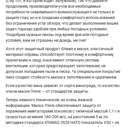
D, ну, тот, в котором ходит Залужный), так что давайте
продолжим, производители учли все необходимые
потребности современного военнослужащего не только в
защите глаз, но и в создании комфортного использования
без ограничения угла обзора, что делает выполнение ваших
задач гораздо удобнее при любых погодных условиях.
*подобрав нужные линзы под время дня или погодные
условия, вам не страшны ни дождь, ни снег
Хотя этот защитный продукт ближе к маске, эластичный
материал оправы способствует плотному и комфортному
прилеганию к лицу, очки имеют отличную систему
вентиляции, которая предотвращает запотевание, не
допуская попадания пыли и песка. *а специальное покрытие
линз создает стойкость маски к запотеванию и царапинам.
Если качество вина зависит от сорта винограда, то качество
очков-маски Trevix — от стандартов защиты.
Теперь немного технической, но очень важной
информации. Маска Trevix обеспечивает защиту от
поражения имитаторами осколков с типичной массой 1,1 г и
скоростью не менее 180-200 м/с, на расстоянии 5 м; по
методике стандарта STANAG 2920 НАТО показатель V50 = не