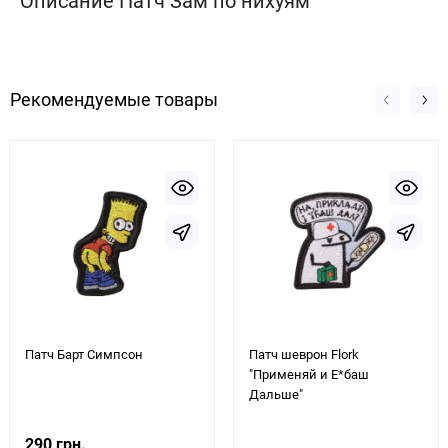
Описание Патч Зам по нихуям
Рекомендуемые товары
Патч Барт Симпсон
Патч шеврон Flork
"Применяй и Е*баш
Дальше"
290 грн.