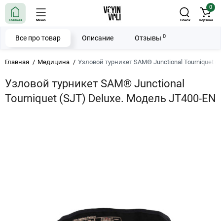
0
Главная
Меню
Поиск
Корзина
0
Все про товар
Описание
Отзывы
Главная
Медицина
Узловой турникет SAM® Junctional Tourniquet (
Узловой турникет SAM® Junctional
Tourniquet (SJT) Deluxe. Модель JT400-EN