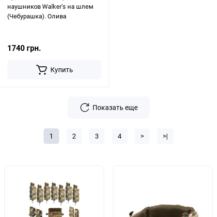
наушников Walker’s на шлем
(Чебурашка). Олива
1740 грн.
Купить
Показать еще
1
2
3
4
>
>|