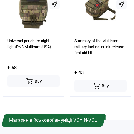
Universal pouch for night
Summary of the Multicam
light/PNB Multicam (USA)
military tactical quick-release
first aid kit
€ 58
€ 43
Buy
Buy
Магазин військової амуніції VOYIN-VOLI