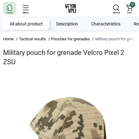
0
Home
Menu
Search
Cart
All about product
Description
Characteristics
Re
Home
Tactical results
Pouches for grenades
Military pouch for grenad
Military pouch for grenade Velcro Pixel 2
ZSU