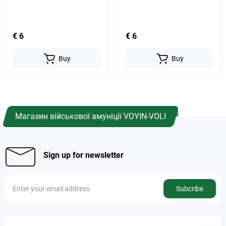
€ 6
€ 6
Buy
Buy
Магазин військової амуніції VOYIN-VOLI
Sign up for newsletter
Subcribe