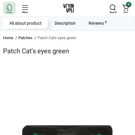
0
Home
Menu
Search
Cart
0
All about product
Description
Reviews
Home
Patches
Patch Cat's eyes green
Patch Cat's eyes green