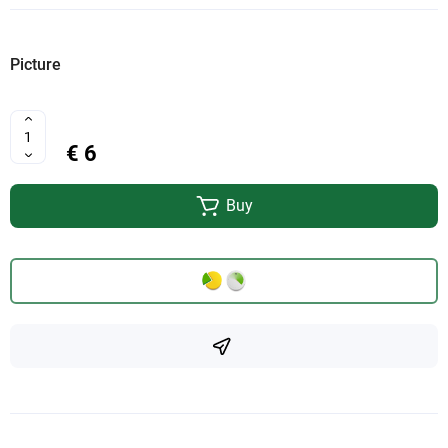
Picture
€ 6
Buy